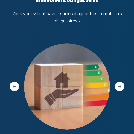
Vous voulez tout savoir sur les diagnostics immobiliers
obligatoires ?
Diagno
Slide précédente
Slide s